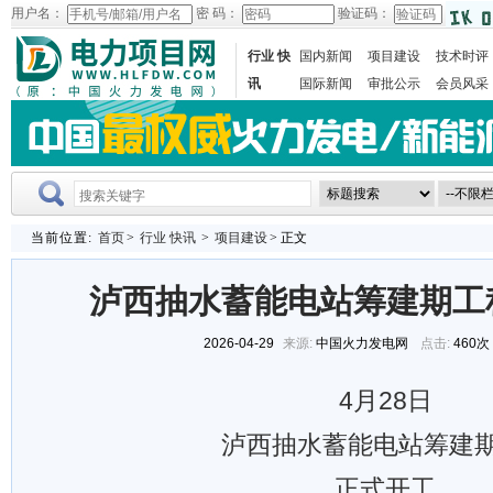
用户名：
密 码：
验证码：
行业 快
国内新闻
项目建设
技术时评
讯
国际新闻
审批公示
会员风采
当前位置:
首页
>
行业 快讯
>
项目建设
> 正文
泸西抽水蓄能电站筹建期工
2026-04-29
来源:
中国火力发电网
点击:
460次
4月28日
泸西抽水蓄能电站筹建
正式开工