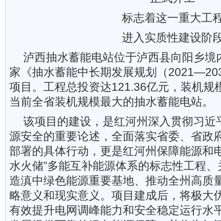
标志着这一重大工
进入实质性建设阶
泸西抽水蓄能电站位于泸西县向阳乡境
家《抽水蓄能中长期发展规划（2021—20
项目。工程总投资达121.36亿元，装机规
当前全省装机规模最大的抽水蓄能电站。
该项目的建设，是红河州深入贯彻习近
源安全的重要论述，全面落实省委、省政
部署的具体行动，更是红河州保障能源和电
水火储”多能互补能源体系的标志性工程、
造滇中绿色能源重要基地、推动全州高质
略意义和现实意义。项目建成后，将极大
有效提升电网调峰能力和安全稳定运行水