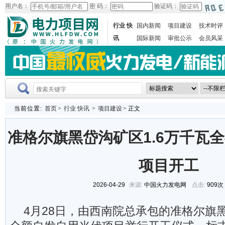
用户名：
密 码：
验证码：
行业 快
国内新闻
项目建设
技术时评
讯
国际新闻
审批公示
会员风采
当前位置:
首页
>
行业 快讯
>
项目建设
> 正文
准格尔旗黑岱沟矿区1.6万千瓦
项目开工
2026-04-29
来源:
中国火力发电网
点击:
909次
4月28日，由西南院总承包的准格尔旗黑