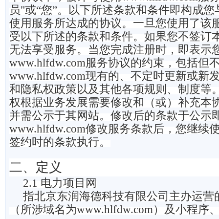
员"或“您”。以下所述条款和条件即构成您与www
使用服务所达成的协议。一旦您使用了该
受以下所述的条款和条件。如果您不签订
无法享受服务。当您完成注册时，即表示
www.hlfdw.com服务协议的约束，包括
www.hlfdw.com现有的、不定时更新
和隐私权政策以及其他各项规则、制度等。www
权根据业务发展需要修改和（或）补充本
并需公示于其网站。修改后的条款于公示
www.hlfdw.com修改服务条款后，您
签约时的条款执行。
二、定义
2.1
电力项目网
指
北京东润海德科技有限公司
主办运营
（所涉域名为
www.hlfdw.com）及
小程序