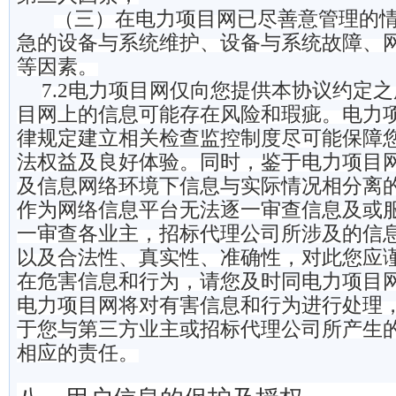
（三）在
电力项目网
已尽善意管理的
急的设备与系统维护、设备与系统故障、
等因素。
7.2
电力项目网
仅向您提供本协议约定之
目网
上的信息可能存在风险和瑕疵。
电力
律规定建立相关检查监控制度尽可能保障
法权益及良好体验。同时，鉴于
电力项目
及信息网络环境下信息与实际情况相分离
作为网络信息平台无法逐一审查信息及或
一审查各业主，招标代理公司所涉及的信
以及合法性、真实性、准确性，对此您应
在危害信息和行为，请您及时同
电力项目
电力项目网
将对有害信息和行为进行处理
于您与第三方业主或招标代理公司所产生
相应的责任
。