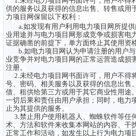
1.未经电力项目网书面许可，用户不得
供的服务以及获得的信息出售、转售或用
力项目网保留以下权利：
a.如发现有用户利用
电力项目网
所提供
业用途并与
电力项目网
形成竞争或损害
电
证据确凿的前提下，单方面终止其使用资
b.如
电力项目网
认为申请注册的用户与
业竞争并对
电力项目网
的正常运营造成损
注册。
2.未经
电力项目网
书面许可，用户不得
号、密码、相关服务以及获得的信息出售
借、租供给第三方或用于其它商业性用途
一切后果和责任由用户承担；同时，
电力
止为其提供的服务。
3.禁止用户使用机器人、蜘蛛软件等任
术、方法和软件来收集本网站的内容、干
正常工作和活动，如发生以上行为
电力项