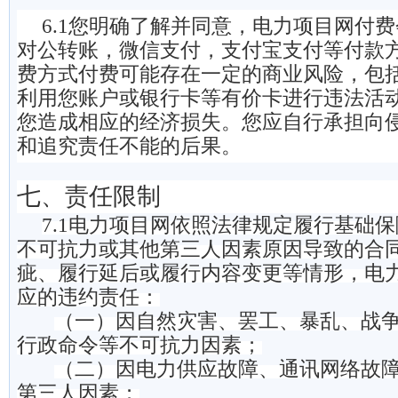
6.1您明确了解并同意，电力项目网付
对公转账，微信支付，支付宝支付等付款
费方式付费可能存在一定的商业风险，包
利用您账户或银行卡等有价卡进行违法活
您造成相应的经济损失。您应自行承担向
和追究责任不能的后果。
七、责任限制
7.1
电力项目网
依照法律规定履行基础保
不可抗力或其他第三人因素原因导致的合
疵、履行延后或履行内容变更等情形，
电
应的违约责任：
（一）因自然灾害、罢工、暴乱、战
行政命令等不可抗力因素；
（二）因电力供应故障、通讯网络故
第三人因素；