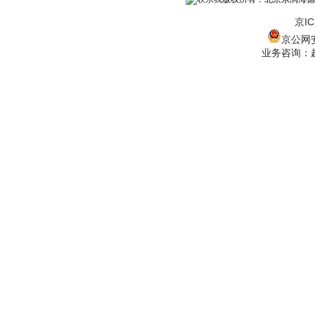
京IC
京公网安备
业务咨询：赵经