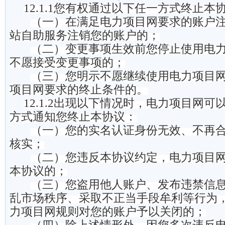
12.1.1您有权通过以下任一方式终止本
（一）在满足
电力项目网
要求的账户
站自助服务注销您的账户的；
（二）变更事项生效前您停止使用
电
不愿接受变更事项的；
（三）您明示不愿继续使用
电力项目
项目网
要求的终止条件的。
12.1.2出现以下情况时，
电力项目网
可
方式通知您终止本协议：
（一）您的实名认证身份无效、不再
核实；
（二）您违反本协议约定，
电力项目
本协议的；
（三）您盗用他人账户、发布违禁信
乱市场秩序、采取不正当手段牟利等行为
力项目网
规则对您的账户予以关闭的；