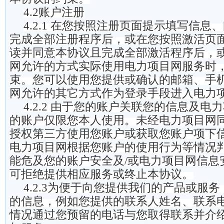
4.2账户注册
4.2.1 在您按照注册页面提示填写信
完成全部注册程序后，或在您按照激活页
读并同意本协议且完成全部激活程序后，
网
允许的方式实际使用
电力项目网
服务时
束。您可以使用您提供或确认的邮箱、手
网
允许的其它方式作为登录手段进入
电力
4.2.2 由于您的账户关联您的信息及
电力
的账户仅限您本人使用。未经
电力项目网
授权第三方使用您账户或获取您账户项下
电力项目网
根据您账户的使用行为等情况
能危及您的账户安全及
/或
电力项目网
信息
可拒绝提供相应服务或终止本协议。
4.2.3为便于向您提供我们的产品或服
的信息，例如您提供的联系人姓名、联系
情况通过您预留的电话与您取得联系并介