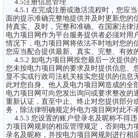
4.5注册信息管理
4.5.1 在完成注册或激活流程时，您应
面的提示准确完整地提供并及时更新您的
持真实、及时，完整和准确。在国家法律
电力项目网
作为平台服务提供者必须对用
情况下，
电力项目网
将依法不时地对您的
您应当配合提供最新、真实、完整、有效
4.5.2 如
电力项目网
按您最后一次提供的
您未按
电力项目网
的要求及时提供信息、
显不实或行政司法机关核实您提供的信息
此对您自身、他人及
电力项目网
造成的全
电力项目网
可向您发出询问或要求整改的
重新认证，直至中止、终止对您提供部分
务，除法律明确规定外
电力项目网
对此不
4.5.3 您设置的账户登录名及昵称不
力项目网
规则的相应管理规定，否则
电力
录名及昵称，并按
电力项目网
规则进行相