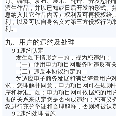
订、编辑、发布、展示、翻译、分发您的
派生作品，并以已知或日后开发的形式、
息纳入其它作品内等）权利及可再授权给
利，以及可以自身名义对第三方侵权行为
利。
九、用户的违约及处理
9.1违约认定
发生如下情形之一的，视为您违约：
（一）使用
电力项目网
服务时违反有
（二）违反本协议约定的。
为适应电子商务发展和满足海量用户
求，您理解并同意，
电力项目网
可在规则
序和标准。如：
电力项目网
可依据您的用
据的关系来认定您是否构成违约；您有义
象进行充分举证和合理解释，否则将被认
9.2违约处理措施