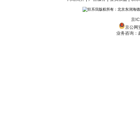
版权所有：北京东润海德
京IC
京公网安备
业务咨询：赵经