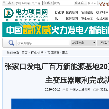
用户名：
密 码：
验证码：
行业 快
国内新闻
项目建设
技术时评
讯
国际新闻
审批公示
会员风采
当前位置:
首页
>
行业 快讯
>
项目建设
> 正文
张家口发电厂百万新能源基地2
主变压器顺利完成
2026-06-11
来源:
中国火力发电网
点击:
322次