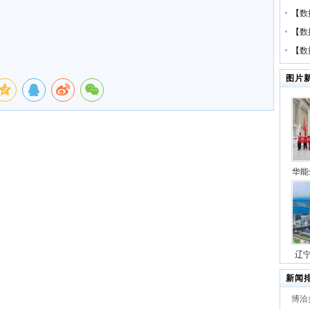
【
数
【
数
【
数
图片
华能
压缩
号
辽
站项
新闻
博洽