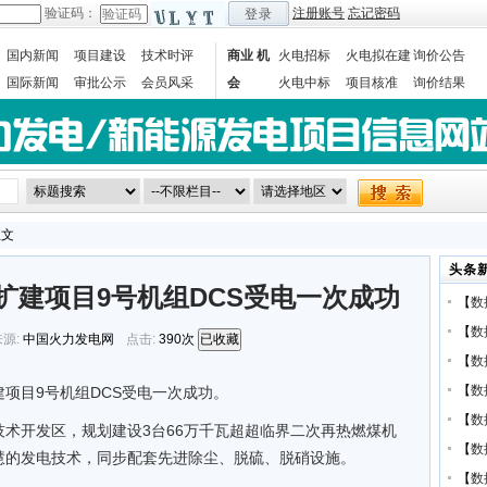
验证码：
注册账号
忘记密码
登录
国内新闻
项目建设
技术时评
商业 机
火电招标
火电拟在建
询价公告
国际新闻
审批公示
会员风采
会
火电中标
项目核准
询价结果
数据统计
正文
头条
瓦扩建项目9号机组DCS受电一次成功
【
数
【
数
源:
中国火力发电网
点击:
390次
已收藏
【
数
【
数
扩建项目9号机组DCS受电一次成功。
【
数
术开发区，规划建设3台66万千瓦超超临界二次再热燃煤机
【
数
慧的发电技术，同步配套先进除尘、脱硫、脱硝设施。
【
数