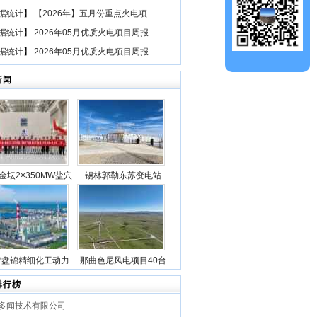
据统计
】
【2026年】五月份重点火电项...
据统计
】
2026年05月优质火电项目周报...
据统计
】
2026年05月优质火电项目周报...
新闻
金坛2×350MW盐穴
锡林郭勒东苏变电站
空气储能发电项目2
2025年新型储能专项行
机组透平机冲转一次
动100万千瓦/400万千瓦
成功
时电源侧储能电站成功
并网
宁盘锦精细化工动力
那曲色尼风电项目40台
目5台锅炉全部点火
风机吊装作业全部圆满
排行榜
成功
完成
多闻技术有限公司