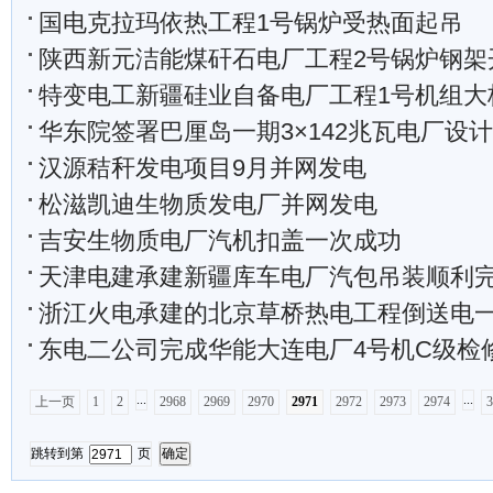
国电克拉玛依热工程1号锅炉受热面起吊
陕西新元洁能煤矸石电厂工程2号锅炉钢架
特变电工新疆硅业自备电厂工程1号机组大板梁吊
华东院签署巴厘岛一期3×142兆瓦电厂设
汉源秸秆发电项目9月并网发电
松滋凯迪生物质发电厂并网发电
吉安生物质电厂汽机扣盖一次成功
天津电建承建新疆库车电厂汽包吊装顺利
浙江火电承建的北京草桥热电工程倒送电
东电二公司完成华能大连电厂4号机C级检
...
...
上一页
1
2
2968
2969
2970
2971
2972
2973
2974
3
跳转到第
页