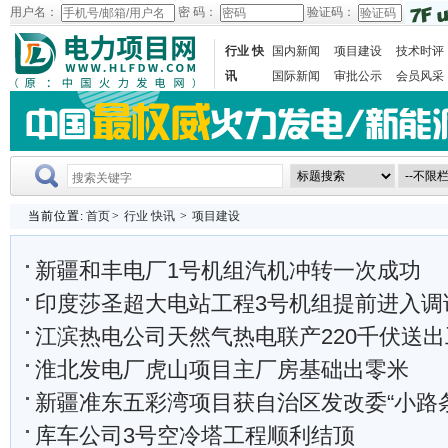
用户名：
密 码：
验证码：
行业 快
国内新闻
项目建设
技术时评
讯
国际新闻
审批公示
会员风采
当前位置:
首页
>
行业 快讯
>
项目建设
新疆和丰电厂1号机组汽机冲转一次成功
印度莎圣超大电站工程3号机组提前进入调
江滨热电公司天然气热电联产220千伏送
淮北发电厂虎山项目主厂房基础出零米
新疆准东五彩湾项目获自治区发改委“小路条
库车公司3号空冷塔工程顺利结顶