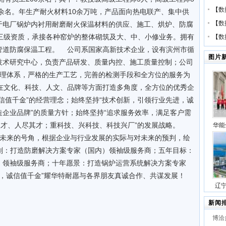
【
数
0余名。年生产耐火材料10余万吨，产品面向热电联产、集中供
【
数
于电厂锅炉内衬用耐磨耐火保温材料的供应、施工、烘炉、防腐
三级资质，承接各种窑炉的整体砌筑及大、中、小修业务。拥有
【
数
管道防腐保温工程。 公司系国家高新技术企业，设有滨州市循
图片
技术研究中心，负责产品研发、质量内控、施工质量控制；公司
准质量管理体系，严格的生产工艺，完善的检测手段和全方位的服务为
在文化、科技、人文、品牌等方面打造多角度，全方位的优秀企
信值千金”的经营理念；始终坚持“技术创新，引领行业先进，诚
企业品牌”的质量方针；始终坚持“追求服务效率，满足客户需
人才、人尽其才；重科技、兴科技、科技兴厂”的发展战略。
华能
得未来的号角，根据企业与行业发展的实际与对未来的预判，绘
压缩
规划：打造防磨解决方案专家（国内）领袖级服务商；五年目标：
号
）领袖级服务商；十年愿景：打造锅炉运营系统解决方案专家
，诚信值千金”耀华特耐愿与各界朋友真诚合作、共谋发展！
辽
站项
新闻
博洽