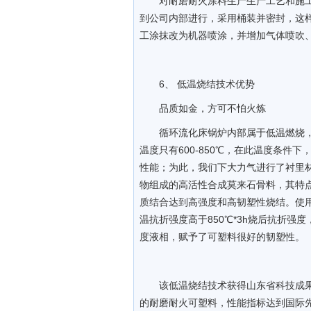
对耐磨耐火涂料生产生产工艺和施
到公司内部进行，采用桶装并密封，这
工涂抹改为机器喷涂，并增加气体喷吹
6、 低温烧结技术优势
品质如金，方可不怕火炼
循环流化床锅炉内部属于低温燃烧，
温度只有600-850℃，在此温度条
性能；为此，我们下大力气进行了衬里
物组成的高活性合成莫来石骨料，其特
质结合达到高强度和高韧塑性烧结。使用
温抗折强度高于850℃*3h烧后抗折
度液相，赋予了可塑料很好的韧塑性。
该低温烧结技术获得山东省科技成
的耐磨耐火可塑料，性能指标达到国际