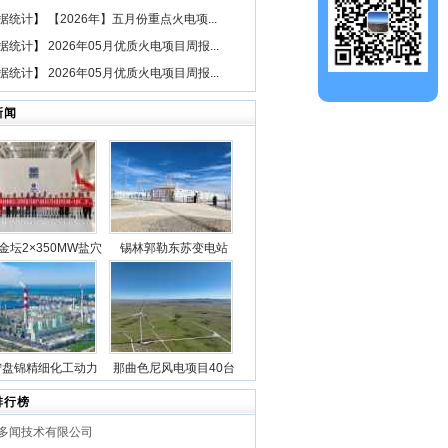
据统计
】
【2026年】五月份重点火电项...
据统计
】
2026年05月优质火电项目周报...
据统计
】
2026年05月优质火电项目周报...
新闻
金坛2×350MW盐穴
锡林郭勒东苏变电站
空气储能发电项目2
2025年新型储能专项行
机组透平机冲转一次
动100万千瓦/400万千瓦
成功
时电源侧储能电站成功
并网
宁盘锦精细化工动力
那曲色尼风电项目40台
目5台锅炉全部点火
风机吊装作业全部圆满
排行榜
成功
完成
多闻技术有限公司