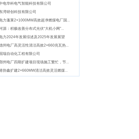
中电华科电气智能科技有限公司
东湾研创科技有限公司
电力蓬莱2×1000MW高效超净燃煤电厂国...
河源：积极改善分布式光伏“大机小网”...
电力2024年发展综述及2025年发展展望
德州电厂高灵活性清洁高效2×660兆瓦热...
国瑞自动化工程有限公司
鄂州电厂四期扩建项目现场施工繁忙，节...
港协鑫扩建2×660MW清洁高效灵活燃煤...