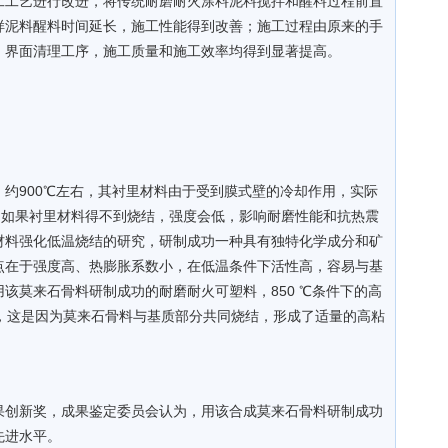
工工艺进行改进，将传统耐磨耐火涂料泥料搅拌和醒料过程前置
样泥料醒料时间延长，施工性能得到改善；施工过程由原来的手
、界面清理工序，施工质量和施工效率均得到显著提高。
约900℃左右，其衬里材料由于受到膜式壁的冷却作用，实际
件下，如果衬里材料得不到烧结，强度会低，影响耐磨性能和抗热震
材料强化低温烧结的研究，研制成功一种具有独特化学成分和矿
点在于强度高、热膨胀系数小，在低温条件下活性高，容易与基
该莫来石骨料研制成功的耐磨耐火可塑料，850 ℃条件下的高
强度，这是因为莫来石骨料与基质部分共同烧结，形成了适量的高粘
果创新奖，成果鉴定委员会认为，用该合成莫来石骨料研制成功
先进水平。