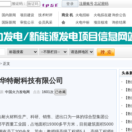
验证码：
注册账号
忘记密码
登录
国内新闻
项目建设
技术时评
商业 机
火电招标
火电拟在建
询价公告
国际新闻
审批公示
会员风采
会
火电中标
项目核准
询价结果
数据统计
> 正文
头条
华特耐科技有限公司
【
数
【
数
源:
中国火力发电网
点击:
1601次
已收藏
【
数
【
数
【
数
集耐火材料生产、科研、销售、进出口为一体的综合型集团公
【
数
西董工业园，占地面积19300多平方米，目前建筑面积5000
【
数
拥有员工200余名，其中：教授级高级工程师5人，高级工程师8