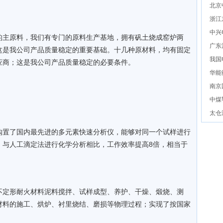
北京
浙江
中兴
的主原料，我们有专门的原料生产基地，拥有矾土烧成窑炉两
广东
这是我公司产品质量稳定的重要基础。十几种原材料，均有固定
我国
应商；这是我公司产品质量稳定的必要条件。
华能
南京
中煤
太仓
购置了国内最先进的多元素快速分析仪，能够对同一个试样进行
%，与人工滴定法进行化学分析相比，工作效率提高8倍，相当于
不定形耐火材料泥料搅拌、试样成型、养护、干燥、煅烧、测
材料的施工、烘炉、衬里烧结、磨损等物理过程；实现了按国家