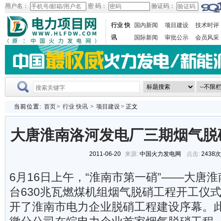
用户名：
密 码：
验证码：
行业 快
国内新闻
项目建设
技术时评
讯
国际新闻
审批公示
会员风采
当前位置:
首页
>
行业 快讯
>
项目建设
> 正文
大唐淮南洛河发电厂三期烟气脱
2011-06-20
来源:
中国火力发电网
点击:
2438
6月16日上午，“淮南市第一硝”——大唐
台630兆瓦燃煤机组烟气脱硝工程开工仪
开了淮南市电力企业脱硝工程建设序幕。