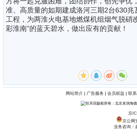
方将一起克服困难，团结协作，创先争优
准、高质量的如期建成洛河三期2台630
工程，为两淮火电基地燃煤机组烟气脱硝改
彩淮南”的蓝天碧水，做出应有的贡献！
网站简介
|
广告服务
|
会员权益
|
联系
版权所有：北京东润海德
京IC
京公网安备
业务咨询：赵经