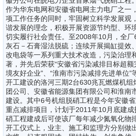
徽分公司在皖电力企业首家烟气脱硝工程
作为华东电网和安徽省电网主力电厂之一
项工作任务的同时，牢固树立科学发展观
谐发展的理念，积极开展资源节约型、环
切实履行社会责任。至2008年10月，全
灰石－石膏湿法脱硫；连续开展揭缸提效
改电袋等一系列重大技术改造，污染治理
著，并先后荣获“安徽省污染减排目标超额完
境友好企业”、“淮南市污染减排先进单位”
开工建设的洛河三期2台630兆瓦燃煤机
团公司、安徽省能源集团有限公司和淮南
建设。其中6号机组脱硝工程是今年安徽
重点减排项目，计划于2011年10月底建
硝工程建成后可使该厂每年减少氮氧化物排
开工仪式上，业主、施工和监理方分别做