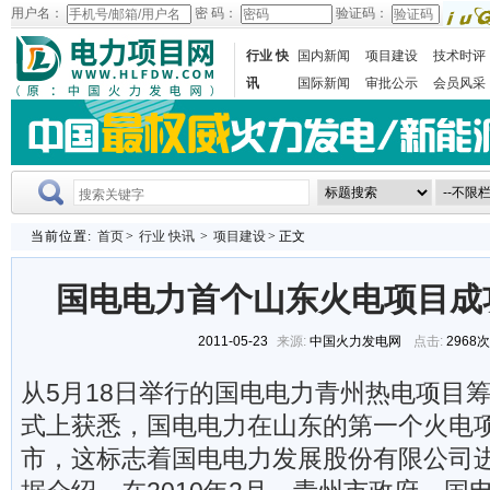
用户名：
密 码：
验证码：
行业 快
国内新闻
项目建设
技术时评
讯
国际新闻
审批公示
会员风采
当前位置:
首页
>
行业 快讯
>
项目建设
> 正文
国电电力首个山东火电项目成
2011-05-23
来源:
中国火力发电网
点击:
2968
从5月18日举行的国电电力青州热电项目
式上获悉，国电电力在山东的第一个火电
市，这标志着国电电力发展股份有限公司