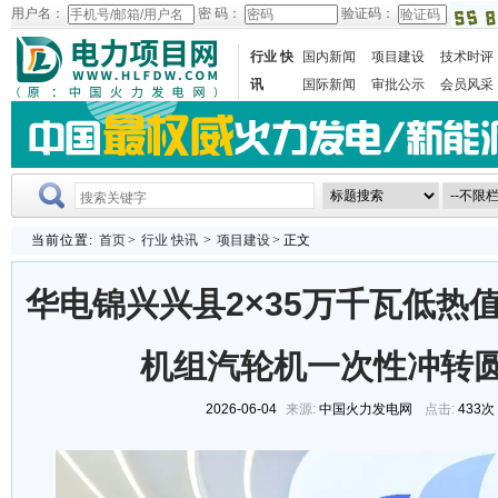
用户名：
密 码：
验证码：
行业 快
国内新闻
项目建设
技术时评
讯
国际新闻
审批公示
会员风采
当前位置:
首页
>
行业 快讯
>
项目建设
> 正文
华电锦兴兴县2×35万千瓦低热
机组汽轮机一次性冲转
2026-06-04
来源:
中国火力发电网
点击:
433次