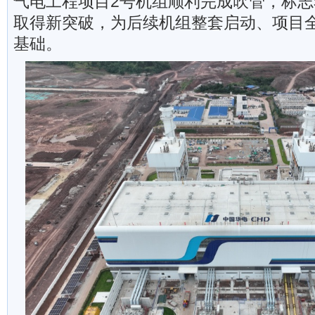
气电工程项目2号机组顺利完成吹管，标志
取得新突破，为后续机组整套启动、项目
基础。