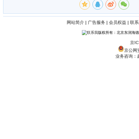
网站简介
|
广告服务
|
会员权益
|
联系
版权所有：北京东润海德
京IC
京公网安备
业务咨询：赵经