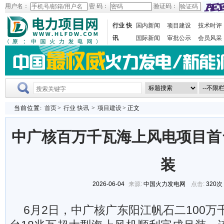
用户名：
密 码：
验证码：
行业 快
国内新闻
项目建设
技术时评
讯
国际新闻
审批公示
会员风采
当前位置:
首页
>
行业 快讯
>
项目建设
> 正文
中广核百万千瓦海上风电项目首
装
2026-06-04
来源:
中国火力发电网
点击:
320次
6月2日，中广核广东阳江帆石二100