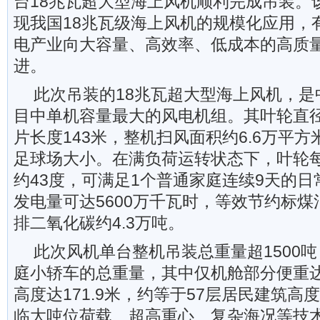
台18兆瓦超大型海上风机顺利完成吊装。
现我国18兆瓦级海上风机的规模化应用，
电产业向大容量、高效率、低成本的高质
进。
此次吊装的18兆瓦超大型海上风机，是
目中单机容量最大的风电机组。其叶轮直径
片长度143米，整机扫风面积约6.6万平
足球场大小。在满负荷运转状态下，叶轮
约43度，可满足1个普通家庭连续9天的
发电量可达5600万千瓦时，等效节约标煤
排二氧化碳约4.3万吨。
此次风机单台整机吊装总重量超1500吨
庭小轿车的总重量，其中仅机舱部分便重达
高度达171.9米，约等于57层居民建筑
临大吨位荷载、超高重心、复杂海况等技