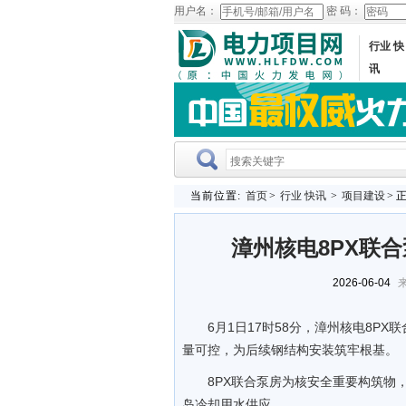
用户名：
密 码：
行业 快
讯
当前位置:
首页
>
行业 快讯
>
项目建设
> 
漳州核电8PX联
2026-06-04
来
6月1日17时58分，漳州核电8P
量可控，为后续钢结构安装筑牢根基。
8PX联合泵房为核安全重要构筑物
岛冷却用水供应。