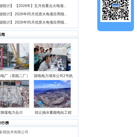
据统计
】
【2026年】五月份重点火电项...
据统计
】
2026年05月优质火电项目周报...
据统计
】
2026年05月优质火电项目周报...
新闻
园电厂（茶园二厂）
国电电力湖东公司2号机
二期“等容量替
组锅炉点火一次成功
（1×660兆瓦）煤电
3号机组锅炉钢架首
吊成功
陕煤电力合川
哇让抽水蓄能电站工程
1000MW清洁煤电扩
上水库大坝月填筑突破
排行榜
目1号锅炉第一层钢
100万立方米
多闻技术有限公司