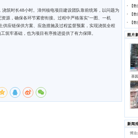
【
数
方米，浇筑时长48小时。漳州核电项目建设团队靠前统筹，以问题为
【
数
配资源，确保各环节紧密衔接。过程中严格落实“一图、一机
【
数
凝土供应链保供方案、应急措施及过程监督预案，实现浇筑全程
施工筑牢基础，也为项目有序推进提供了有力保障。
图片
茶
代”
项目
2×
新闻
建项
博洽