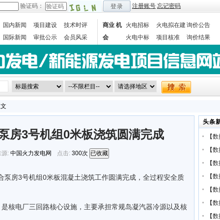
验证码：
注册账号
忘记密码
登录
国内新闻
项目建设
技术时评
商业 机
火电招标
火电拟在建
询价公告
国际新闻
审批公示
会员风采
会
火电中标
项目核准
询价结果
数据统计
正文
头条
合泵房3号机组0米板浇筑圆满完成
【
数
【
数
源:
中国火力发电网
点击:
300次
已收藏
【
数
【
数
X联合泵房3号机组0米板混凝土浇筑工作圆满完成，全过程安全质
【
数
【
数
，是核电厂三回路核心设施，主要承担常规岛凝汽器冷源以及核
【
数