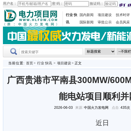
用户名：
密 码：
验证码：
行业 快
国内新闻
项目建设
技术时评
讯
国际新闻
审批公示
会员风采
当前位置:
首页
>
行业 快讯
>
项目建设
> 正文
广西贵港市平南县300MW/60
能电站项目顺利并
2026-06-03
来源:
中国火力发电网
点击:
435次
近日