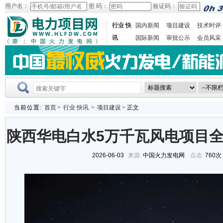
用户名：
密 码：
验证码：
行业 快
国内新闻
项目建设
技术时评
讯
国际新闻
审批公示
会员风采
当前位置:
首页
>
行业 快讯
>
项目建设
> 正文
陕西华电白水5万千瓦风电项目
2026-06-03
来源:
中国火力发电网
点击:
760次