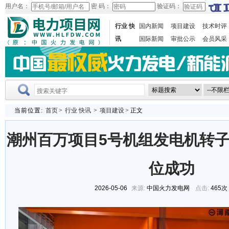
用户名：
密 码：
验证码：
行业 快
国内新闻
项目建设
技术时评
讯
国际新闻
审批公示
会员风采
当前位置:
首页
>
行业 快讯
>
项目建设
> 正文
潮州百万项目5号机组发电机转
位成功
2026-05-06
来源:
中国火力发电网
点击:
465次