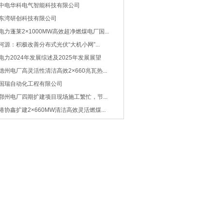
中电华科电气智能科技有限公司
东湾研创科技有限公司
电力蓬莱2×1000MW高效超净燃煤电厂国...
河源：积极改善分布式光伏“大机小网”...
电力2024年发展综述及2025年发展展望
德州电厂高灵活性清洁高效2×660兆瓦热...
国瑞自动化工程有限公司
鄂州电厂四期扩建项目现场施工繁忙，节...
港协鑫扩建2×660MW清洁高效灵活燃煤...