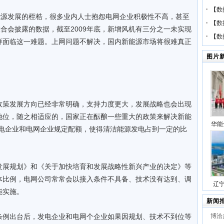
【
数
能源发展的桎梏，很多业内人士抱怨电网企业积极性不高，甚至
【
数
联合会披露的数据，截至2009年底，新增风机有三分之一未实现
【
数
样面临这一难题。上网问题不解决，国内新能源市场将很难真正
图片
政策发展方向已经非常明确，支持力度更大，发展战略也会出现
地位，随之相适应的，国家正在酝酿一些重大的政策来解决新能
华能
发电企业和电网企业规定配额，使得清洁能源发电占到一定的比
压缩
号
发展规划》和《关于加快培育和发展战略性新兴产业的决定》等
体比例，电网公司常常会以接入条件不具备、技术没有达到、调
辽
能实施。
站项
新闻
条例出台后，发电企业和电网个企业如果因规划、技术不到位等
博洽