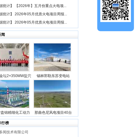
据统计
】
【2026年】五月份重点火电项...
据统计
】
2026年05月优质火电项目周报...
据统计
】
2026年05月优质火电项目周报...
新闻
金坛2×350MW盐穴
锡林郭勒东苏变电站
空气储能发电项目2
2025年新型储能专项行
机组透平机冲转一次
动100万千瓦/400万千瓦
成功
时电源侧储能电站成功
并网
宁盘锦精细化工动力
那曲色尼风电项目40台
目5台锅炉全部点火
风机吊装作业全部圆满
排行榜
成功
完成
多闻技术有限公司