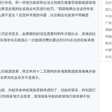
进行补偿。而一些地方政府和企业之间相互推诿导致新能源发电
北京
如果违反规则扯皮就会对其进行处罚。"我国电网企业这些年发
浙江
么接不进去？还是科学观的问题，以后都会在政策中明确责
中兴
广东
我国
正式征求意见，如果顺利的话也需要到明年才能出台，具体的比
华能
0年实现非化石能源占一次能源消费比重达到15%左右的目标来推
南京
中煤
太仓
化石能源发展，韩文科对十二五期间的各项新能源政策难掩兴奋
但业界对此反应并不是很大。
免税、补贴等各种政策政府都考虑到了，但如何落实，特别是打
我们到很多地方去投资，发现很多补贴的政策地方政府都不知