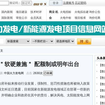
验证码：
注册账号
忘记密码
登录
国内新闻
项目建设
技术时评
商业 机
火电招标
火电拟在建
询价公告
国际新闻
审批公示
会员风采
会
火电中标
项目核准
询价结果
数据统计
正文
头条
＂软硬兼施＂ 配额制或明年出台
【
数
【
数
源:
中国火力发电网
点击:
2630次
已收藏
【
数
政府补贴来推动行业发展，强制性、惩罚性措施也将被纳入政策
【
数
韩文科近日透露，目前国家在新能源发电领域正在部署一些新的
【
数
，并明确企业和政府在其中的责任，解决风电、太阳能发电上网
【
数
【
数