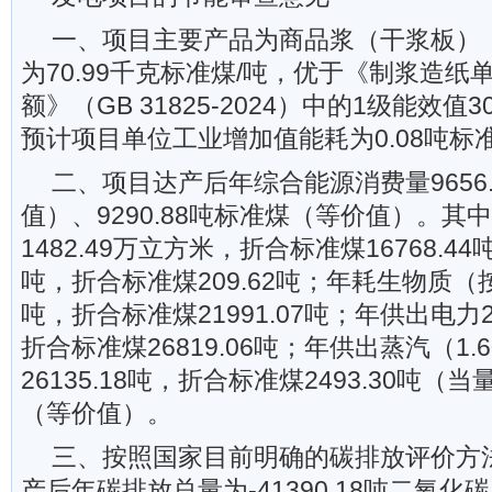
一、项目主要产品为商品浆（干浆板）
为70.99千克标准煤/吨，优于《制浆造
额》（GB 31825-2024）中的1级能效值
预计项目单位工业增加值能耗为0.08吨标
二、项目达产后年综合能源消费量9656
值）、9290.88吨标准煤（等价值）。其
1482.49万立方米，折合标准煤16768.44
吨，折合标准煤209.62吨；年耗生物质（按绝
吨，折合标准煤21991.07吨；年供出电力2
折合标准煤26819.06吨；年供出蒸汽（1.6
26135.18吨，折合标准煤2493.30吨（当量
（等价值）。
三、按照国家目前明确的碳排放评价方
产后年碳排放总量为-41390.18吨二氧