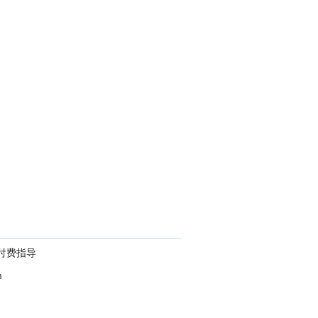
付费指导
m