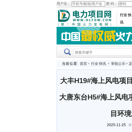
用户名：
密 码：
行业 快
讯
当前位置:
首页
>
行业 快讯
>
审批公示
> 
大丰H19#海上风电项目
大唐东台H5#海上风电
目环境
2025-11-25
来