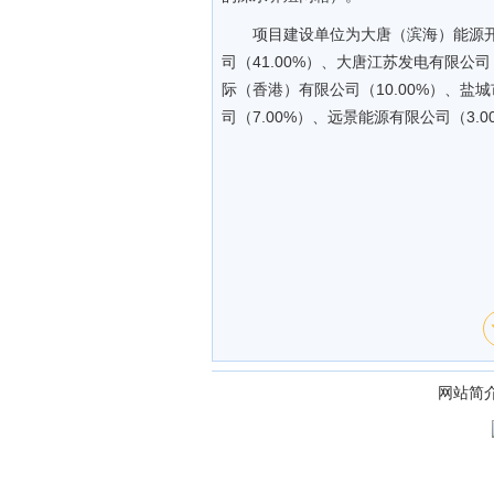
项目建设单位为大唐（滨海）能源
司（41.00%）、大唐江苏发电有限公司
际（香港）有限公司（10.00%）、盐
司（7.00%）、远景能源有限公司（3.
网站简