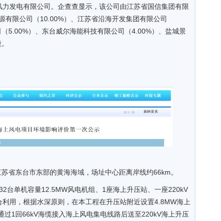
风力发电有限公司。企查查显示，该公司由江苏省国信集团有限
能源有限公司（10.00%）、江苏省沿海开发集团有限公司
（5.00%）、东台威尔海能科技有限公司（4.00%）、盐城景
股。
江苏省东台市东部的黄海海域，场址中心距离岸线约66km。
2台单机容量12.5MW风电机组、1座海上升压站、一座220kV
利用，根据水深原则，在本工程在升压站附近设置4.8MW海上
通过1回66kV海缆接入海上风电集电线路后送至220kV海上升压