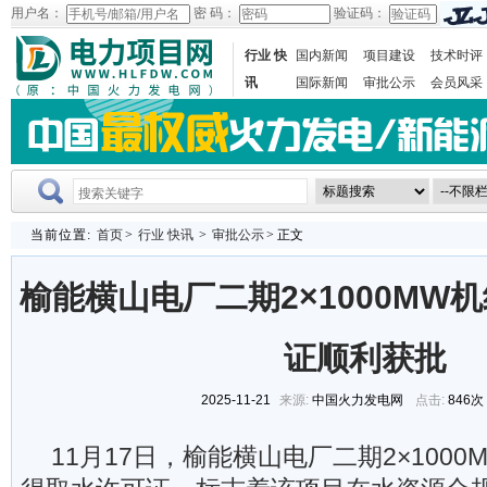
用户名：
密 码：
验证码：
行业 快
国内新闻
项目建设
技术时评
讯
国际新闻
审批公示
会员风采
当前位置:
首页
>
行业 快讯
>
审批公示
> 正文
榆能横山电厂二期2×1000MW
证顺利获批
2025-11-21
来源:
中国火力发电网
点击:
846次
11月17日，榆能横山电厂二期2×100