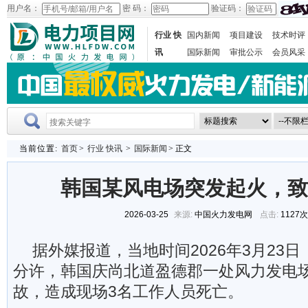
用户名：
密 码：
验证码：
行业 快
国内新闻
项目建设
技术时评
讯
国际新闻
审批公示
会员风采
当前位置:
首页
>
行业 快讯
>
国际新闻
> 正文
韩国某风电场突发起火，致
2026-03-25
来源:
中国火力发电网
点击:
1127
据外媒报道，当地时间2026年3月23日
分许，韩国庆尚北道盈德郡一处风力发电
故，造成现场3名工作人员死亡。