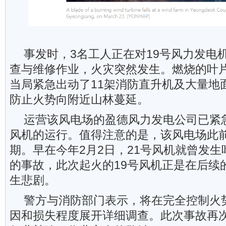
事发时，3名工人正在对19号风力发电
查与维修作业，火灾突然发生。燃烧的叶
当局紧急出动了11架消防直升机及大量地
防止火势向附近山林蔓延。
运营该风电场的盈德风力发电公司已紧急
风机的运行。值得注意的是，该风电场此
期。早在今年2月2日，21号风机就曾发
的事故，此次起火的19号风机正是在后续
生悲剧。
警方与消防部门表示，将在完全控制火
因和损失程度展开详细调查。此次事故再