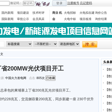
验证码：
注册账号
忘记密码
登录
国内新闻
项目建设
技术时评
商业 机
火电招标
火电拟在建
询价公告
国际新闻
审批公示
会员风采
会
火电中标
项目核准
询价结果
数据统计
正文
头条
省200MW光伏项目开工
【
数
【
数
源:
中国火力发电网
点击:
805次
已收藏
【
数
【
数
院总承包的柬埔寨上丁省200兆瓦光伏项目开工。
【
数
228兆瓦，交流侧容量200兆瓦，同步新建一座 230千伏升
【
数
【
数