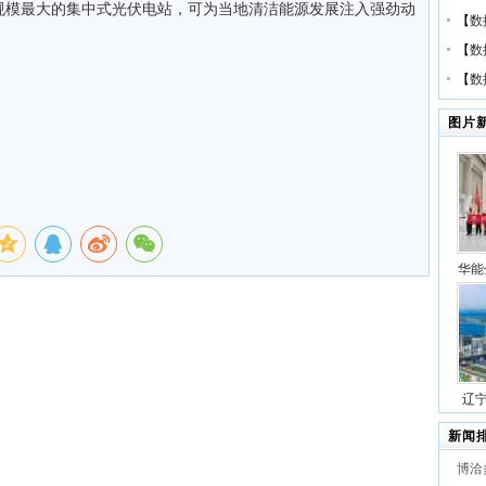
规模最大的集中式光伏电站，可为当地清洁能源发展注入强劲动
【
数
【
数
【
数
图片
华能
压缩
号
辽
站项
新闻
博洽