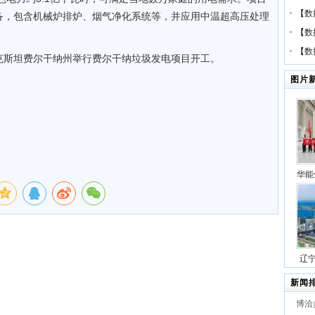
【
数
备，包含机械炉排炉、烟气净化系统等，并应用中温超高压处理
【
数
【
数
兹别克斯坦费尔干纳州举行费尔干纳垃圾发电项目开工。
图片
华能
压缩
号
辽
站项
新闻
博洽