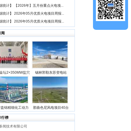
据统计
】
【2026年】五月份重点火电项...
据统计
】
2026年05月优质火电项目周报...
据统计
】
2026年05月优质火电项目周报...
新闻
金坛2×350MW盐穴
锡林郭勒东苏变电站
空气储能发电项目2
2025年新型储能专项行
机组透平机冲转一次
动100万千瓦/400万千瓦
成功
时电源侧储能电站成功
并网
宁盘锦精细化工动力
那曲色尼风电项目40台
目5台锅炉全部点火
风机吊装作业全部圆满
排行榜
成功
完成
多闻技术有限公司