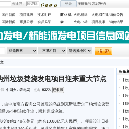
验证码：
注册账号
忘记密码
登录
国内新闻
项目建设
技术时评
商业 机
火电招标
火电拟在建
询价公告
国际新闻
审批公示
会员风采
会
火电中标
项目核准
询价结果
数据统计
正文
头条
纳州垃圾焚烧发电项目迎来重大节点
【
数
【
数
源:
中国火力发电网
点击:
932次
已收藏
【
数
【
数
日，由中冶南方咨询公司监理的乌兹别克斯坦费尔干纳州垃圾焚
经36小时连续作业，顺利完成浇筑。
【
数
【
数
投资约1.48亿美元（约合10.80亿元人民币）。项目设计日处
【
数
绿色电力约3.1亿千瓦时，可满足当地数万家庭的用电需求。项目