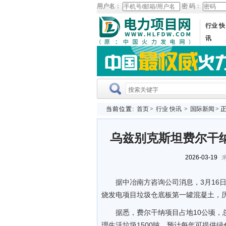
用户名：
密 码：
行业 快
讯
当前位置:
首页
>
行业 快讯
>
国际新闻
> 
乌兹别克斯坦费尔干
2026-03-19
来
据中冶南方咨询公司消息，3月16
烧发电项目垃圾仓底板第一罐混凝土，历
据悉，费尔干纳项目占地10公顷，总
理生活垃圾1500吨，预计每年可提供