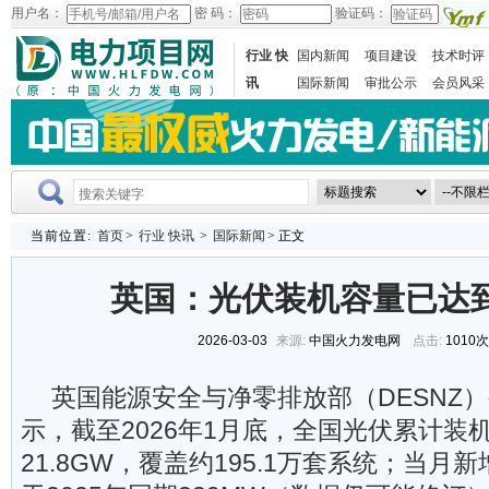
用户名：
密 码：
验证码：
行业 快
国内新闻
项目建设
技术时评
讯
国际新闻
审批公示
会员风采
当前位置:
首页
>
行业 快讯
>
国际新闻
> 正文
英国：光伏装机容量已达到2
2026-03-03
来源:
中国火力发电网
点击:
1010
英国能源安全与净零排放部（DESNZ
示，截至2026年1月底，全国光伏累计装
21.8GW，覆盖约195.1万套系统；当月新