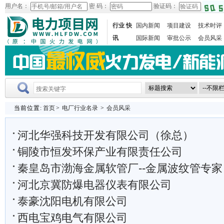
用户名：
密 码：
验证码：
行业 快
国内新闻
项目建设
技术时评
讯
国际新闻
审批公示
会员风采
当前位置:
首页
>
电厂行业名录
>
会员风采
河北华强科技开发有限公司（徐总）
铜陵市恒发环保产业有限责任公司
秦皇岛市渤海金属软管厂--金属波纹管专家
河北京冀防爆电器仪表有限公司
泰豪沈阳电机有限公司
西电宝鸡电气有限公司