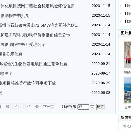
一体化项目接网工程社会稳定风险评估信息...
【
数
2023-11-15
【
数
境影响报告书批复
2023-11-15
【
数
市石鼓镇黄溪山72.6MW渔光互补光伏...
2023-11-14
图片
机组扩建工程环境影响评价报批前信息公示
2023-11-14
程环境影响报告书》受理公示
2023-11-14
项目公示信息
2023-11-14
新核准的生物质发电项目通过竞争配置
2020-09-21
华能
在哪里？
2020-09-17
压缩
热电项目核准等行政许可事项下放
2020-06-29
号
限
2020-06-08
...
8
39
40
45
46
下一页
跳转到第
页
辽
站项
新闻
博洽