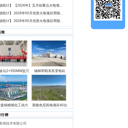
据统计
】
【2026年】五月份重点火电项...
据统计
】
2026年05月优质火电项目周报...
据统计
】
2026年05月优质火电项目周报...
新闻
金坛2×350MW盐穴
锡林郭勒东苏变电站
空气储能发电项目2
2025年新型储能专项行
机组透平机冲转一次
动100万千瓦/400万千瓦
成功
时电源侧储能电站成功
并网
宁盘锦精细化工动力
那曲色尼风电项目40台
目5台锅炉全部点火
风机吊装作业全部圆满
排行榜
成功
完成
多闻技术有限公司