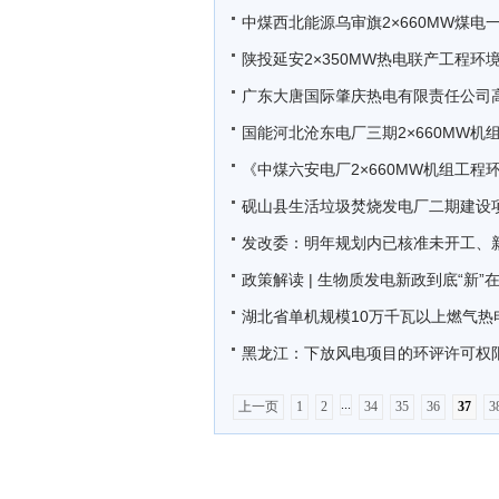
中煤西北能源乌审旗2×660MW煤电
陕投延安2×350MW热电联产工程环
广东大唐国际肇庆热电有限责任公司高州
国能河北沧东电厂三期2×660MW
《中煤六安电厂2×660MW机组工
砚山县生活垃圾焚烧发电厂二期建设
发改委：明年规划内已核准未开工、
政策解读 | 生物质发电新政到底“新”
湖北省单机规模10万千瓦以上燃气
黑龙江：下放风电项目的环评许可权
...
上一页
1
2
34
35
36
37
3