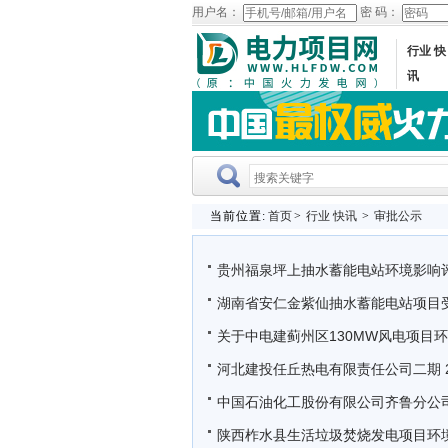
用户名：
密 码：
行业 快
讯
当前位置:
首页
>
行业 快讯
>
审批公示
贵州福泉坪上抽水蓄能电站环境影响
湖南省安仁金紫仙抽水蓄能电站项目
关于中电建蓟州区130MW风电项目
河北建投任丘热电有限责任公司二期 2
中国石油化工股份有限公司齐鲁分公司1
陕西柞水县生活垃圾焚烧发电项目环