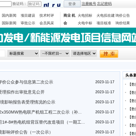
验证码：
注册账号
忘记密码
登录
国内新闻
项目建设
技术时评
商业 机
火电招标
火电拟在建
询价公告
国际新闻
审批公示
会员风采
会
火电中标
项目核准
询价结果
数据统计
头条
评价公众参与信息第二次公示
2023-11-17
【
数
受理拟作出审批意见公开
2023-11-17
【
数
【
数
环境影响报告表受理情况的公示
2023-11-17
【
数
x350MW热电联产机组工程二次公示（补...
2023-11-17
【
数
#-8#热电机组背压替代改造项目（一期工...
2023-11-17
【
数
境影响评价公告（一次公示）
2023-11-17
【
数