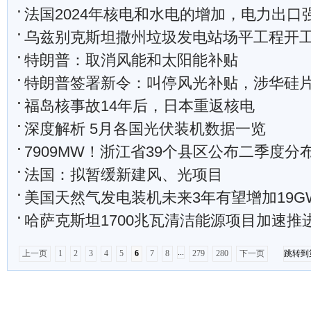
法国2024年核电和水电的增加，电力出口
乌兹别克斯坦撒州垃圾发电站场平工程开
特朗普：取消风能和太阳能补贴
特朗普签署新令：叫停风光补贴，涉华硅片项目或入
福岛核事故14年后，日本重返核电
深度解析 5月各国光伏装机数据一览
7909MW！浙江省39个县区公布二季度分布式光
法国：拟暂缓新建风、光项目
美国天然气发电装机未来3年有望增加19G
哈萨克斯坦1700兆瓦清洁能源项目加速推
...
上一页
1
2
3
4
5
6
7
8
279
280
下一页
跳转到