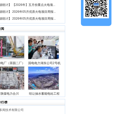
据统计
】
【2026年】五月份重点火电项...
据统计
】
2026年05月优质火电项目周报...
据统计
】
2026年05月优质火电项目周报...
新闻
园电厂（茶园二厂）
国电电力湖东公司2号机
二期“等容量替
组锅炉点火一次成功
（1×660兆瓦）煤电
3号机组锅炉钢架首
吊成功
陕煤电力合川
哇让抽水蓄能电站工程
1000MW清洁煤电扩
上水库大坝月填筑突破
排行榜
目1号锅炉第一层钢
100万立方米
多闻技术有限公司