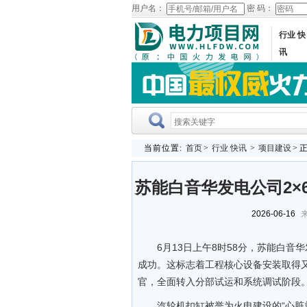
用户名：
密 码：
行业 快
讯
当前位置:
首页
>
行业 快讯
>
项目建设
> 
苏能白音华发电公司2×
2026-06-16
来
6月13日上午8时58分，苏能白音
成功。这标志着工程核心设备安装取得
官，全面转入分部试运和系统调试阶段
汽轮机扣缸被誉为火电建设的“心脏