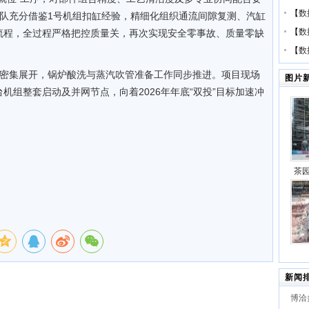
【
数
团队充分借鉴1号机组扣缸经验，精细化组织通流间隙复测、汽缸
【
数
流程，全过程严格把控质量关，再次实现安全零事故、质量零缺
【
数
正密集展开，锅炉酸洗与蒸汽吹管准备工作同步推进。项目现场
图片
机组整套启动及并网节点，向着2026年年底“双投”目标加速冲
茶
代”
项目
2×
新闻
建项
博洽