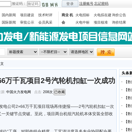
验证码：
注册账号
忘记密码
登录
国内新闻
项目建设
技术时评
商业 机
火电招标
火电拟在建
询价公告
国际新闻
审批公示
会员风采
会
火电中标
项目核准
询价结果
数据统计
正文
头条
66万千瓦项目2号汽轮机扣缸一次成功
【
数
【
数
源:
中国火力发电网
点击:
208次
已收藏
【
数
【
数
华发电公司2×66万千瓦项目现场再传捷报——2号汽轮机扣缸一次
又一关键节点突破。至此，项目两台机组汽轮机本体安装全部收
【
数
。
【
数
【
数
就位”工序，对部件组合精度、工艺清洁度及多专业协同配合要