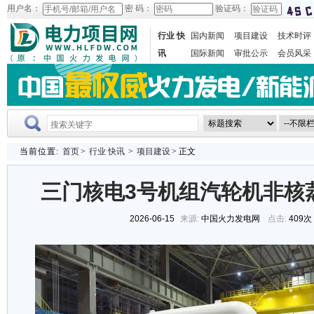
用户名：
密 码：
验证码：
行业 快
国内新闻
项目建设
技术时评
讯
国际新闻
审批公示
会员风采
当前位置:
首页
>
行业 快讯
>
项目建设
> 正文
三门核电3号机组汽轮机非核
2026-06-15
来源:
中国火力发电网
点击:
409次