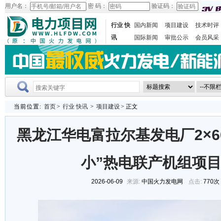
用户名：
密 码：
验证码：
行业 快
国内新闻
项目建设
技术时评
讯
国际新闻
审批公示
会员风采
当前位置:
首页
>
行业 快讯
>
项目建设
> 正文
黑龙江华电富拉尔基发电厂2×6
小”热电联产机组项
2026-06-09
来源:
中国火力发电网
点击:
770次