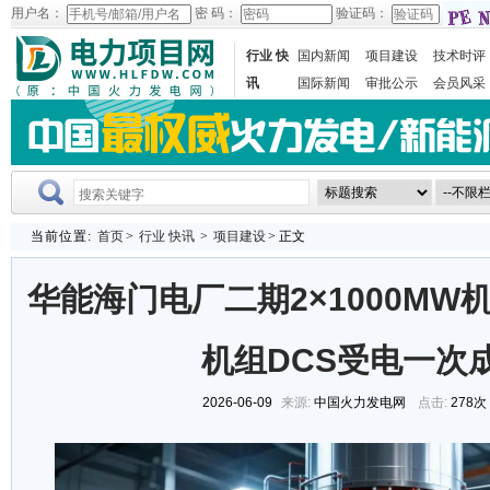
用户名：
密 码：
验证码：
行业 快
国内新闻
项目建设
技术时评
讯
国际新闻
审批公示
会员风采
当前位置:
首页
>
行业 快讯
>
项目建设
> 正文
华能海门电厂二期2×1000MW
机组DCS受电一次
2026-06-09
来源:
中国火力发电网
点击:
278次