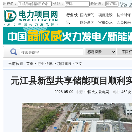
用户名：
密 码：
验证码：
行业 快
国内新闻
项目建设
技术时评
讯
国际新闻
审批公示
会员风采
当前位置:
首页
>
行业 快讯
>
项目建设
> 正文
元江县新型共享储能项目顺利
2026-05-09
来源:
中国火力发电网
点击:
453次