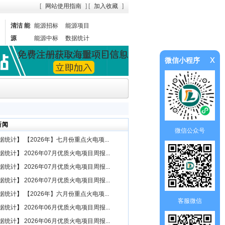
[
网站使用指南
] [
加入收藏
]
清洁 能
能源招标
能源项目
源
能源中标
数据统计
x
微信小程序
新闻
微信公众号
据统计
】
【2026年】七月份重点火电项...
据统计
】
2026年07月优质火电项目周报...
据统计
】
2026年07月优质火电项目周报...
据统计
】
2026年07月优质火电项目周报...
据统计
】
【2026年】六月份重点火电项...
客服微信
据统计
】
2026年06月优质火电项目周报...
据统计
】
2026年06月优质火电项目周报...