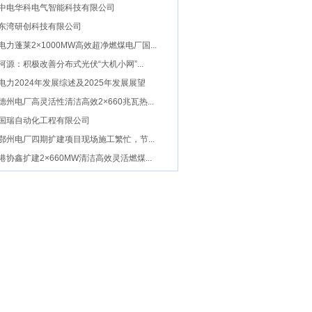
中电华科电气智能科技有限公司
东湾研创科技有限公司
电力蓬莱2×1000MW高效超净燃煤电厂国...
河源：积极改善分布式光伏“大机小网”...
电力2024年发展综述及2025年发展展望
德州电厂高灵活性清洁高效2×660兆瓦热...
国瑞自动化工程有限公司
鄂州电厂四期扩建项目现场施工繁忙，节...
港协鑫扩建2×660MW清洁高效灵活燃煤...