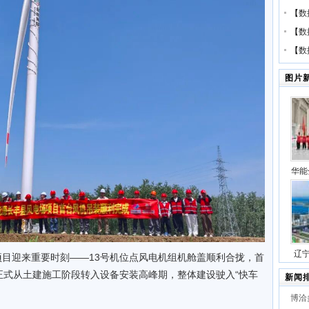
【
数
【
数
【
数
图片
华能
压缩
号
辽
场项目迎来重要时刻——13号机位点风电机组机舱盖顺利合拢，首
正式从土建施工阶段转入设备安装高峰期，整体建设驶入“快车
站项
新闻
博洽