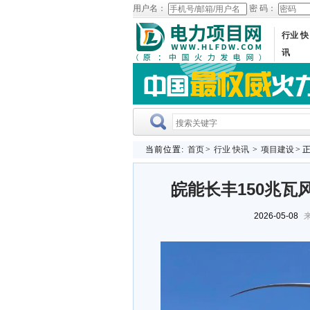
用户名：
密 码：
行业 快
讯
当前位置:
首页
>
行业 快讯
>
项目建设
> 
皖能长丰150兆
2026-05-08
来