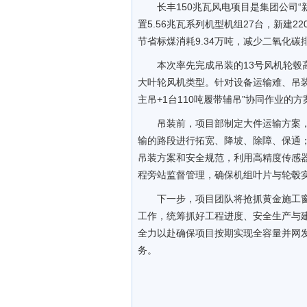
长丰150兆瓦风电项目是集团公司“
置5.56兆瓦系列机型机组27台，新建
节省标煤消耗9.34万吨，减少二氧化碳
本次率先完成吊装的13号风机轮毂高
大叶轮风机类型。针对设备运输难、吊装
主吊+1台110吨履带辅吊”协同作业的方
吊装前，项目部制定大件运输方案
输的路段进行拓宽、降坡、除障、保通
吊装方案和安全规范，利用高精度传感
程旁站监督管理，确保机组叶片与轮毂
下一步，项目团队将抢抓黄金施工
工作，统筹抓好工程进度、安全生产与
全力以赴确保项目按期实现全容量并网发
务。