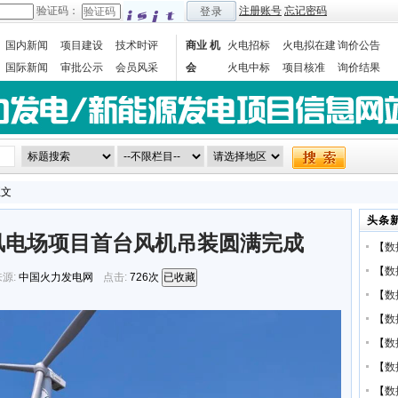
验证码：
注册账号
忘记密码
登录
国内新闻
项目建设
技术时评
商业 机
火电招标
火电拟在建
询价公告
国际新闻
审批公示
会员风采
会
火电中标
项目核准
询价结果
数据统计
正文
头条
瓦风电场项目首台风机吊装圆满完成
【
数
【
数
源:
中国火力发电网
点击:
726次
已收藏
【
数
【
数
【
数
【
数
【
数