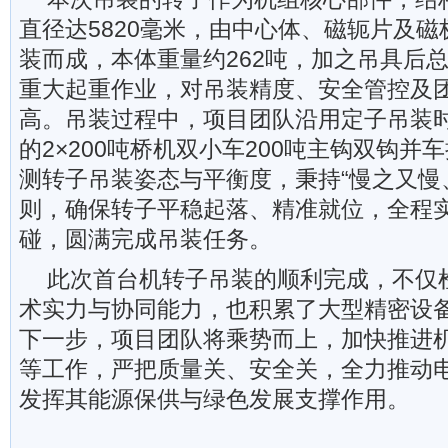
直径达5820毫米，由中心体、磁轭片及
装而成，本体重量约262吨，加之吊具后总
重大起重作业，对吊装精度、安全管控及
高。吊装过程中，项目团队沿用定子吊装
的2×200吨桥机双小车200吨主钩双钩并
测转子吊装姿态与平衡度，秉持“慢之又慢
则，确保转子平稳起落、精准就位，全程
碰，圆满完成吊装任务。
此次首台机转子吊装的顺利完成，不仅
术实力与协同能力，也积累了大型精密设
下一步，项目团队将乘势而上，加快推进
等工作，严把质量关、安全关，全力推动
发挥其能源保供与绿色发展支撑作用。