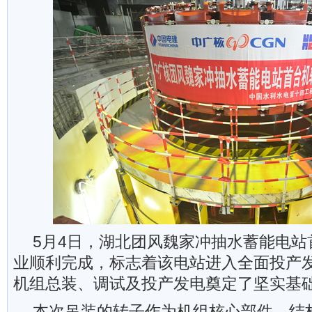
5月4日，湖北团风魏家冲抽水蓄能电站
业顺利完成，标志着该电站进入全面投产
机组总装、调试及投产发电奠定了坚实基
本次吊装的转子作为机组核心部件，结