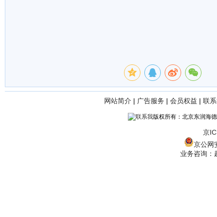
网站简介
|
广告服务
|
会员权益
|
联系
版权所有：北京东润海德
京IC
京公网安备
业务咨询：赵经