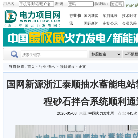
用户名：
密 码：
验证码：
行业 快
国内新闻
项目建设
技术时评
讯
国际新闻
审批公示
会员风采
当前位置:
首页
>
行业 快讯
>
项目建设
> 正文
国网新源浙江泰顺抽水蓄能电站
程砂石拌合系统顺利通
2026-05-08
来源:
中国火力发电网
点击:
445次