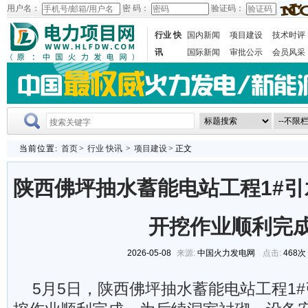
用户名：
密 码：
验证码：
行业 快
国内新闻
项目建设
技术时评
讯
国际新闻
审批公示
会员风采
当前位置:
首页
>
行业 快讯
>
项目建设
> 正文
陕西佛坪抽水蓄能电站工程1#
开挖作业顺利完
2026-05-08
来源:
中国火力发电网
点击:
468次
5月5日，陕西佛坪抽水蓄能电站工程1