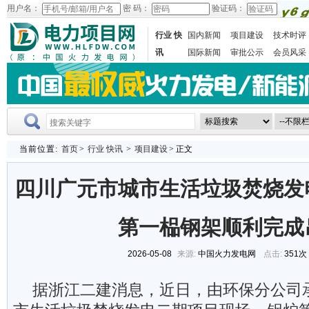
用户名：
密 码：
验证码：
行业 快
国内新闻
项目建设
技术时评
讯
国际新闻
审批公示
会员风采
当前位置:
首页
>
行业 快讯
>
项目建设
> 正文
四川广元市城市生活垃圾焚烧发
第一榀钢架顺利完成
2026-05-08
来源:
中国火力发电网
点击:
351次
据浙江二建消息，近日，由环保分公司