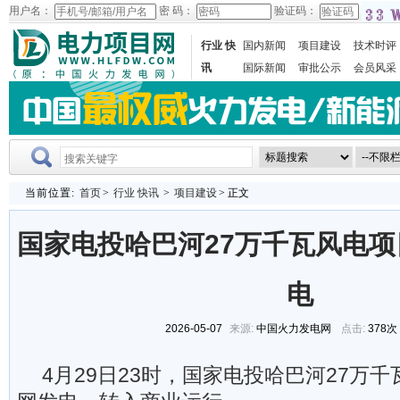
用户名：
密 码：
验证码：
行业 快
国内新闻
项目建设
技术时评
讯
国际新闻
审批公示
会员风采
当前位置:
首页
>
行业 快讯
>
项目建设
> 正文
国家电投哈巴河27万千瓦风电
电
2026-05-07
来源:
中国火力发电网
点击:
378次
4月29日23时，国家电投哈巴河27万