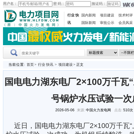
用户名：
密 码：
验证码：
行业 快
国内新闻
项目建设
技术时评
讯
国际新闻
审批公示
会员风采
当前位置:
首页
>
行业 快讯
>
项目建设
> 正文
国电电力湖东电厂2×100万千瓦
号锅炉水压试验一次
2026-05-06
来源:
中国火力发电网
点击:
510次
近日，国电电力湖东电厂2×100万千瓦“