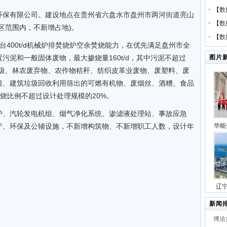
【
数
环保有限公司。建设地点在贵州省六盘水市盘州市两河街道亮山
【
数
区范围内，不新增占地)。
【
数
台400t/d机械炉排焚烧炉空余焚烧能力，在优先满足盘州市全
污泥和一般固体废物，最大掺烧量160t/d，其中污泥不超过
图片
厨垃圾、林农废弃物、农作物秸秆、纺织皮革业废物、废塑料、废
渣、建筑垃圾回收利用筛出的可燃有机物、废烟丝、酒糟、食品
总掺烧比例不超过设计处理规模的20%。
炉、汽轮发电机组、烟气净化系统、渗滤液处理站、事故应急
产、环保及公辅设施，不新增构筑物、不新增职工人数，设计年
华能
压缩
号
辽
站项
新闻
博洽