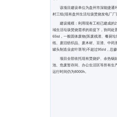
该项目建设单位为盘州市深能捷通
村三组(现有盘州生活垃圾焚烧发电厂厂
建设规模：利用现有工程已建成的2
域生活垃圾焚烧需求的前提下，协同处置
65td，一般固体废物(医废残渣、餐
纸、废旧纺织品、废木材、豆渣、中药
罐头制造业皮叶茎等)不超过95t/d，
项目全部依托现有焚烧炉、余热锅
池、危废暂存间、办公生活区等所有生
运行时间仍为8000h。