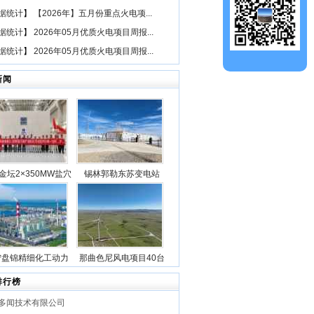
据统计
】
【2026年】五月份重点火电项...
据统计
】
2026年05月优质火电项目周报...
据统计
】
2026年05月优质火电项目周报...
新闻
金坛2×350MW盐穴
锡林郭勒东苏变电站
空气储能发电项目2
2025年新型储能专项行
机组透平机冲转一次
动100万千瓦/400万千瓦
成功
时电源侧储能电站成功
并网
宁盘锦精细化工动力
那曲色尼风电项目40台
目5台锅炉全部点火
风机吊装作业全部圆满
排行榜
成功
完成
多闻技术有限公司