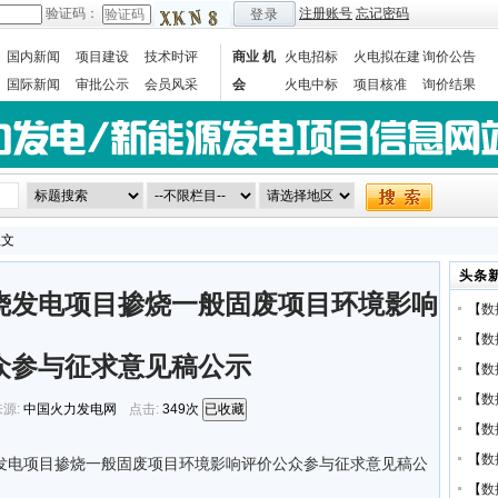
验证码：
注册账号
忘记密码
登录
国内新闻
项目建设
技术时评
商业 机
火电招标
火电拟在建
询价公告
国际新闻
审批公示
会员风采
会
火电中标
项目核准
询价结果
数据统计
正文
头条
烧发电项目掺烧一般固废项目环境影响
【
数
【
数
众参与征求意见稿公示
【
数
【
数
源:
中国火力发电网
点击:
349次
已收藏
【
数
【
数
烧发电项目掺烧一般固废项目环境影响评价公众参与征求意见稿公
【
数