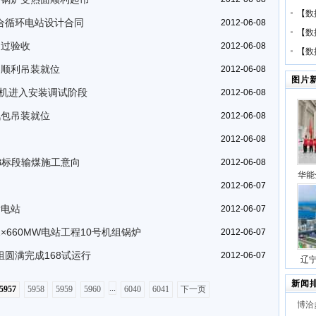
【
数
合循环电站设计合同
2012-06-08
【
数
通过验收
2012-06-08
【
数
架顺利吊装就位
2012-06-08
图片
磨煤机进入安装调试阶段
2012-06-08
汽包吊装就位
2012-06-08
2012-06-08
B标段输煤施工意向
2012-06-08
华能
2012-06-07
压缩
发电站
2012-06-07
号
660MW电站工程10号机组锅炉
2012-06-07
圆满完成168试运行
2012-06-07
辽
站项
新闻
...
5957
5958
5959
5960
6040
6041
下一页
博洽