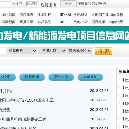
验证码：
注册账号
忘记密码
登录
国内新闻
项目建设
技术时评
商业 机
火电招标
火电拟在建
询价公告
国际新闻
审批公示
会员风采
会
火电中标
项目核准
询价结果
数据统计
头条
术时评
国际新闻
审批公示
会员风采
【
数
【
数
顺利就位
2012-06-08
【
数
园自备电厂2×150兆瓦火电工
2012-06-08
【
数
始浇筑
2012-06-08
【
数
台电四号机组加装脱硝工程
【
数
2012-06-08
【
数
号锅炉受热面顺利起吊
2012-06-08