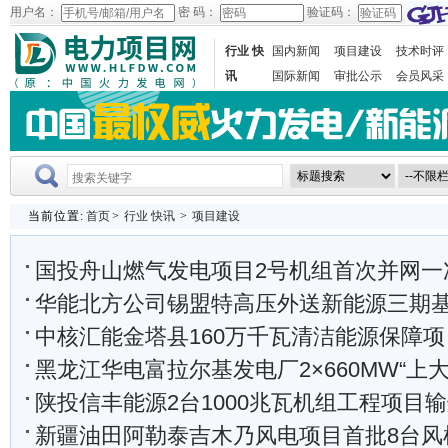
用户名：
密 码：
验证码：
行业 快
国内新闻
项目建设
技术时评
讯
国际新闻
审批公示
会员风采
当前位置:
首页
>
行业 快讯
>
项目建设
国投舟山燃气发电项目2号机组首次并网一
华能北方公司锡盟特高压外送新能源三期基地20万千瓦风电项目风机
中核汇能金塔县160万千瓦清洁能源保障项目风电标段（标段三）首台风
黑龙江华电富拉尔基发电厂2×660MW“上大压小”热电联产项目7号
陕投信丰能源2台1000兆瓦机组工程项目输煤系统10千伏配电装
新疆油田阿勒泰吉木乃风电项目首批8台风机顺