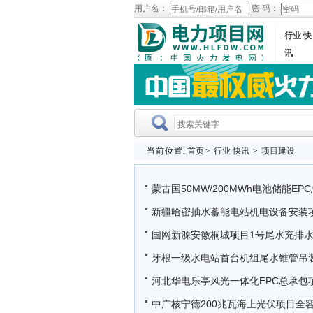
用户名：
密 码：
行业 快
讯
当前位置:
首页
>
行业 快讯
>
项目建设
蒙古国50MW/200MWh电池储能E
新疆哈密抽水蓄能电站机电设备安装
国网新源安徽桐城项目1号尾水充排水
牙根一级水电站首台机组尾水锥管吊
河北华电乐亭风光一体化EPC总承包
中广核宁德200兆瓦海上光伏项目全