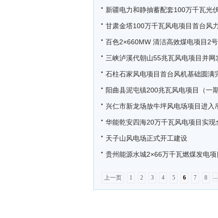
新疆电力和静抽蓄配套100万千瓦光
甘肃金塔100万千瓦风电项目首台风
百色2×660MW 清洁高效煤电项目
三峡泸溪代朝山55兆瓦风电项目并网
石柱石家风电项目首台风机基础圆满
阳曲县泥屯镇200兆瓦风电项目（一
兴仁市新龙场放牛坪风电场项目进入
华能乾安四海20万千瓦风电项目实现
天子山风电场正式开工建设
贵州能源水城2×66万千瓦燃煤发电
...
上一页
1
2
3
4
5
6
7
8