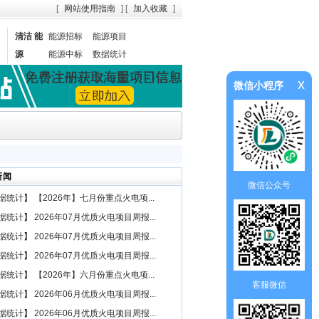
[
网站使用指南
] [
加入收藏
]
清洁 能
能源招标
能源项目
源
能源中标
数据统计
x
微信小程序
新闻
微信公众号
据统计
】
【2026年】七月份重点火电项...
据统计
】
2026年07月优质火电项目周报...
据统计
】
2026年07月优质火电项目周报...
据统计
】
2026年07月优质火电项目周报...
据统计
】
【2026年】六月份重点火电项...
客服微信
据统计
】
2026年06月优质火电项目周报...
据统计
】
2026年06月优质火电项目周报...