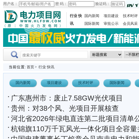
用户名：
密 码：
验证码：
行业 快
国内新闻
项目建设
技术时评
讯
国际新闻
审批公示
会员风采
当前位置:
首页
>
行业 快讯
国内新闻
项目建设
技术时评
国际新闻
广东惠州市：废止7.58GW光伏项目
贵州：对38个风、光项目开展核查
河北省2026年绿电直连第二批项目清单
杭锦旗110万千瓦风光一体化项目全容量