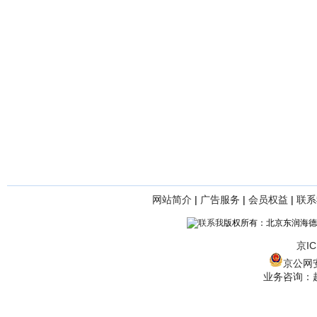
网站简介
|
广告服务
|
会员权益
|
联系
版权所有：北京东润海德
京IC
京公网安备
业务咨询：赵经