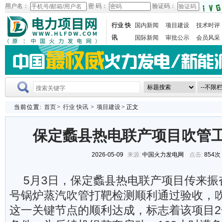
用户名：
密 码：
验证码：
行业 快
国内新闻
项目建设
技术时评
讯
国际新闻
审批公示
会员风采
当前位置:
首页
>
行业 快讯
>
项目建设
> 正文
保定蠡县热电联产项目吹管
2026-05-09
来源:
中国火力发电网
点击:
854次
5月3日，保定蠡县热电联产项目传来振
号锅炉蒸汽吹管打靶检测顺利通过验收，
这一关键节点的顺利达成，标志着该项目