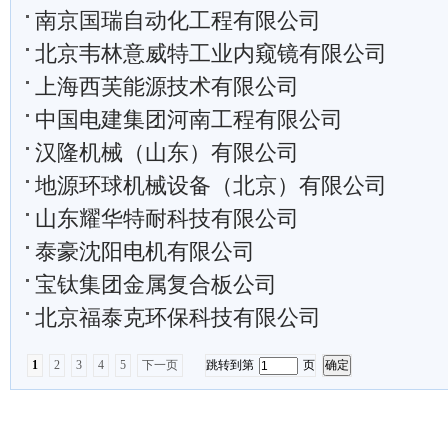
南京国瑞自动化工程有限公司
北京韦林意威特工业内窥镜有限公司
上海西芙能源技术有限公司
中国电建集团河南工程有限公司
汉隆机械（山东）有限公司
地源环球机械设备（北京）有限公司
山东耀华特耐科技有限公司
泰豪沈阳电机有限公司
宝钛集团金属复合板公司
北京福泰克环保科技有限公司
1
2
3
4
5
下一页
跳转到第
页