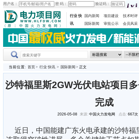
用户名：
密 码：
验证码：
行业 快
国内新闻
项目建设
技术时评
讯
国际新闻
审批公示
会员风采
当前位置:
首页
>
行业 快讯
>
国际新闻
> 正文
沙特福里斯2GW光伏电站项目
完成
2026-05-08
来源:
中国火力发电网
点击:
667次
近日，中国能建广东火电承建的沙特福