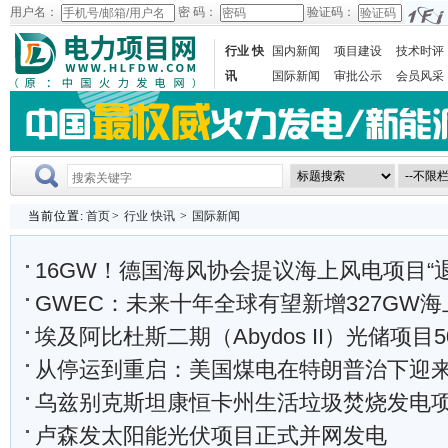
用户名：
密 码：
验证码：
行业 快
国内新闻
项目建设
技术时评
讯
国际新闻
审批公示
会员风采
当前位置:
首页
>
行业 快讯
>
国际新闻
16GW！德国海风协会提议海上风电项目“
GWEC：未来十年全球有望新增327GW海上
埃及阿比杜斯二期（Abydos II）光储项目500KV升压
从停运到重启：美国煤电在特朗普治下迎来的
乌兹别克斯坦康恒卡州生活垃圾焚烧发电项目钢结构
卢森发太阳能光伏项目正式并网发电