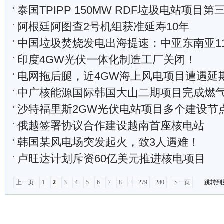
泰国TPIPP 150MW RDF垃圾电站项目第三台高温超高压垃圾
阿根廷阿图查2号机组获准延寿10年
中国垃圾焚烧发电出海提速：中亚东南亚11个项目
印度4GW光伏一体化制造工厂关闭！
电网拖后腿，近4GW海上风电项目遭遇延
中广核能源国际韩国大山二期项目完成燃气轮
沙特福里斯2GW光伏电站项目多个建设节
俄越签署协议合作建设越南首座核电站
韩国某风电场突发起火，致3人遇难！
卢旺达计划斥资60亿美元推进核电项目
...
上一页
1
2
3
4
5
6
7
8
279
280
下一页
跳转到