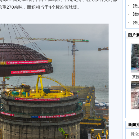
【
数
总重270余吨，面积相当于4个标准篮球场。
【
数
【
数
图片
茶
代”
项目
2×
新闻
建项
博洽