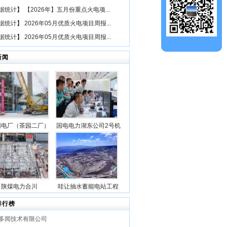
据统计
】
【2026年】五月份重点火电项...
据统计
】
2026年05月优质火电项目周报...
据统计
】
2026年05月优质火电项目周报...
新闻
园电厂（茶园二厂）
国电电力湖东公司2号机
二期“等容量替
组锅炉点火一次成功
（1×660兆瓦）煤电
3号机组锅炉钢架首
吊成功
陕煤电力合川
哇让抽水蓄能电站工程
1000MW清洁煤电扩
上水库大坝月填筑突破
排行榜
目1号锅炉第一层钢
100万立方米
多闻技术有限公司