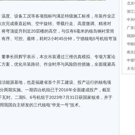
北京
浙江
、温度、设备工况等各项指标均满足特级施工标准，吊装作业正
中兴
依次完成垂直起钩、空中旋转、带载行走、高度微调、精准对
广东
将穹顶提升到近20层楼的高空，与仅有6毫米的核岛钢衬里筒
我国
有序、可控。最终，耗时2小时45分钟，宁德核电5号机组穹顶
华能
南京
、董事长田辉宇表示，本次吊装通过三维仿真模拟、专项方案论
中煤
工方案，优化吊装路径、作业时序与风险防控措施，全面规避高
太仓
清洁能源基地，也是福建省首个开工建设、投产运行的核电项
分两期实施。一期四台机组已于2016年全面建成投产，截至
亿千瓦时。二期5、6号机组于2023年7月31日获国家核准，并于
，采用我国自主研发的三代核电“华龙一号”技术。