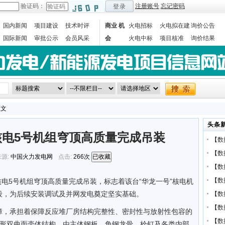
验证码：
注册账号
忘记密码
登录
国内新闻
项目建设
技术时评
商业 机
火电招标
火电拟在建
询价公告
国际新闻
审批公示
会员风采
会
火电中标
项目核准
询价结果
数据统计
正文
头条
电5号机组穹顶高质量完成吊装
【
数
【
数
源:
中国火力发电网
点击:
266次
已收藏
【
数
【
数
核电5号机组穹顶高质量完成吊装，标志着该台“华龙一号”核电机
段，为后续安装调试及并网发电奠定坚实基础。
【
数
【
数
障，承担着保障反应堆厂房结构完整性、密封性与放射性包容的
【
数
球形双曲面壳体结构，由主体钢板、角钢龙骨、栓钉及各类内部