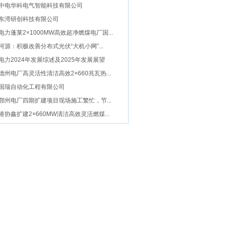
架通过验收
中电华科电气智能科技有限公司
东湾研创科技有限公司
电力蓬莱2×1000MW高效超净燃煤电厂国...
河源：积极改善分布式光伏“大机小网”...
电力2024年发展综述及2025年发展展望
德州电厂高灵活性清洁高效2×660兆瓦热...
国瑞自动化工程有限公司
鄂州电厂四期扩建项目现场施工繁忙，节...
港协鑫扩建2×660MW清洁高效灵活燃煤...