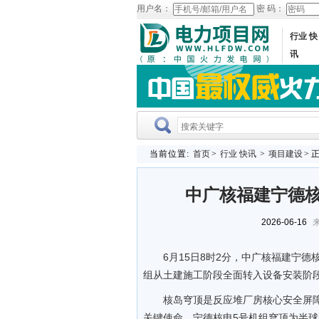
用户名：
密 码：
行业 快
讯
当前位置:
首页
>
行业 快讯
>
项目建设
> 
中广核福建宁德核
2026-06-16
来
6月15日8时2分，中广核福建宁德
组从土建施工阶段全面转入设备安装阶
核岛穹顶是反应堆厂房核心安全屏
关键使命。宁德核电5号机组穹顶为半